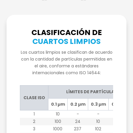
CLASIFICACIÓN DE
CUARTOS LIMPIOS
Los cuartos limpios se clasifican de acuerdo
con la cantidad de partículas permitidas en
el aire, conforme a estándares
internacionales como ISO 14644:
LÍMITES DE PARTÍCULAS POR 
CLASE ISO
0.1 µm
0.2 µm
0.3 µm
0.5 µm
1
10
-
-
-
2
100
24
10
-
3
1000
237
102
35