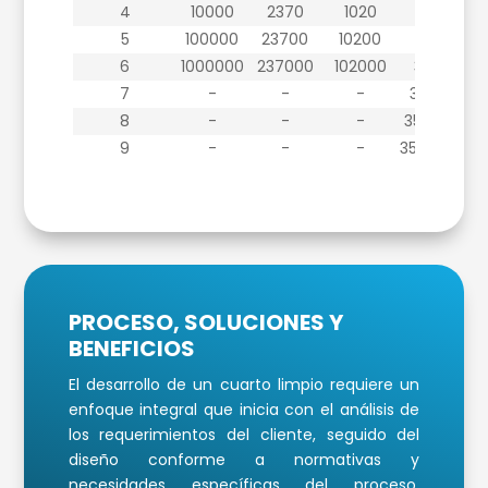
4
10000
2370
1020
352
5
100000
23700
10200
3520
6
1000000
237000
102000
35200
7
-
-
-
352000
8
-
-
-
3520000
9
-
-
-
35200000
8
PROCESO, SOLUCIONES Y
BENEFICIOS
El desarrollo de un cuarto limpio requiere un
enfoque integral que inicia con el análisis de
los requerimientos del cliente, seguido del
diseño conforme a normativas y
necesidades específicas del proceso.